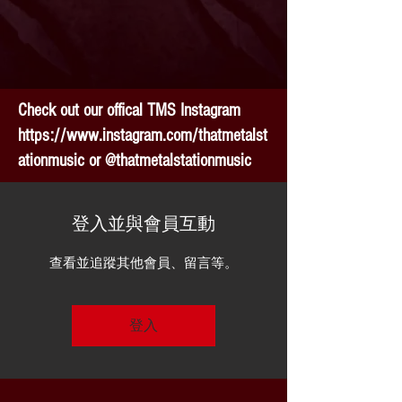
Check out our offical TMS Instagram
https://www.instagram.com/thatmetalst
ationmusic
or @thatmetalstationmusic
登入並與會員互動
查看並追蹤其他會員、留言等。
登入